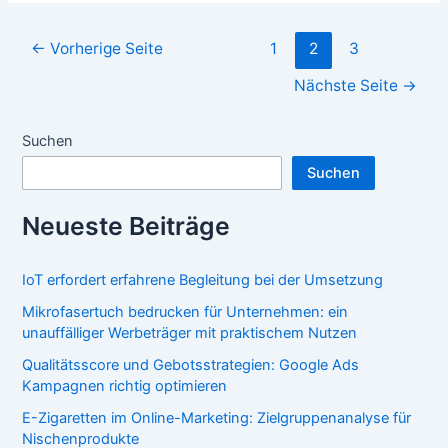
bieten
hochwertige
Seitennummerierung
←
Vorherige Seite
1
2
3
Schlüsseltresore?
der
Nächste Seite
→
Beiträge
Suchen
Suchen
Neueste Beiträge
IoT erfordert erfahrene Begleitung bei der Umsetzung
Mikrofasertuch bedrucken für Unternehmen: ein
unauffälliger Werbeträger mit praktischem Nutzen
Qualitätsscore und Gebotsstrategien: Google Ads
Kampagnen richtig optimieren
E-Zigaretten im Online-Marketing: Zielgruppenanalyse für
Nischenprodukte