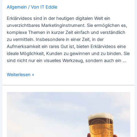
Allgemein
/ Von
IT Eddie
Erklärvideos sind in der heutigen digitalen Welt ein
unverzichtbares Marketinginstrument. Sie ermöglichen es,
komplexe Themen in kurzer Zeit einfach und verständlich
zu vermitteln. Insbesondere in einer Zeit, in der
Aufmerksamkeit ein rares Gut ist, bieten Erklärvideos eine
ideale Möglichkeit, Kunden zu gewinnen und zu binden. Sie
sind nicht nur ein visuelles Werkzeug, sondern auch ein …
Erklärvideos
Weiterlesen »
im
Marketing:
Dein
Schlüssel
zu
mehr
Sichtbarkeit
und