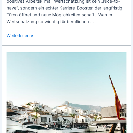
positives Arbeitsklima. Wertschätzung ist kein „Nice-to-
have“, sondern ein echter Karriere-Booster, der langfristig
Türen öffnet und neue Möglichkeiten schafft. Warum
Wertschätzung so wichtig für beruflichen …
Erfolg
Weiterlesen »
im
Job
durch
Wertschätzung
und
positives
Mindset