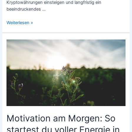
Kryptowährungen einsteigen und langfristig ein
beeindruckendes …
Smarter
Weiterlesen »
Vermögensaufbau
im
digitalen
Zeitalter:
So
wächst
dein
Geld
online
Motivation am Morgen: So
startest du voller Energie in