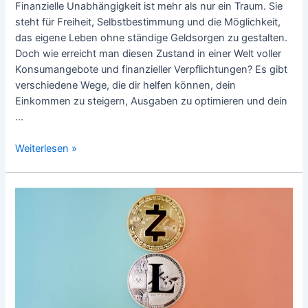
Finanzielle Unabhängigkeit ist mehr als nur ein Traum. Sie
steht für Freiheit, Selbstbestimmung und die Möglichkeit,
das eigene Leben ohne ständige Geldsorgen zu gestalten.
Doch wie erreicht man diesen Zustand in einer Welt voller
Konsumangebote und finanzieller Verpflichtungen? Es gibt
verschiedene Wege, die dir helfen können, dein
Einkommen zu steigern, Ausgaben zu optimieren und dein
…
Wege
Weiterlesen »
zu
mehr
finanzieller
Unabhängigkeit:
So
erreichst
du
Freiheit
und
Sicherhei