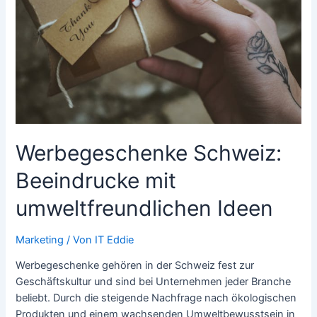
Energie
in
den
Tag
Werbegeschenke Schweiz:
Beeindrucke mit
umweltfreundlichen Ideen
Marketing
/ Von
IT Eddie
Werbegeschenke gehören in der Schweiz fest zur
Geschäftskultur und sind bei Unternehmen jeder Branche
beliebt. Durch die steigende Nachfrage nach ökologischen
Produkten und einem wachsenden Umweltbewusstsein in