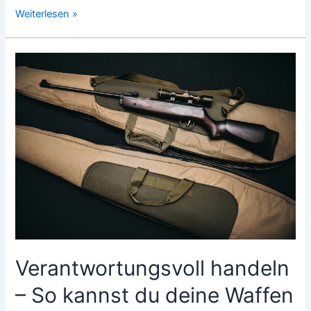
Auf
Weiterlesen »
Biergläsern
werben,
aber
auf
welchem?
Verantwortungsvoll handeln
– So kannst du deine Waffen