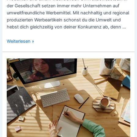
der Gesellschaft setzen immer mehr Unternehmen auf
umweltfreundliche Werbemittel. Mit nachhaltig und regional
produzierten Werbeartikeln schonst du die Umwelt und
hebst dich gleichzeitig von deiner Konkurrenz ab, denn …
Werbegeschenke
Weiterlesen »
Schweiz:
Beeindrucke
mit
umweltfreundlichen
Ideen