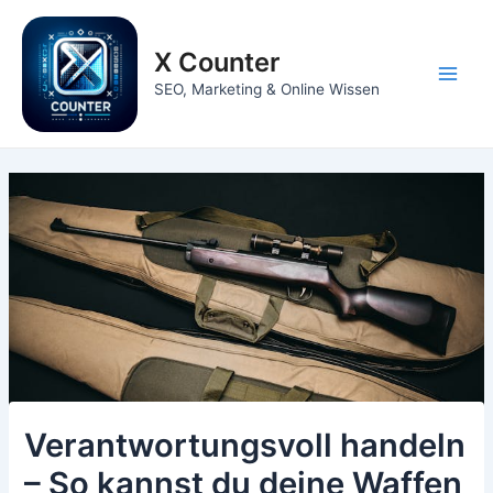
Zum
Inhalt
X Counter
springen
Main
SEO, Marketing & Online Wissen
Men
Verantwortungsvoll handeln
– So kannst du deine Waffen