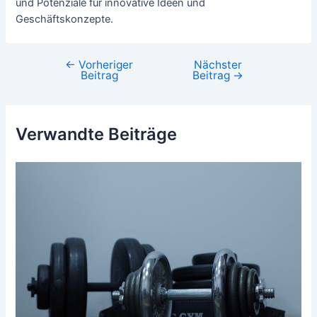
und Potenziale für innovative Ideen und
Geschäftskonzepte.
←
Vorheriger
Nächster
Beitragsnavigation
Beitrag
Beitrag
→
Verwandte Beiträge