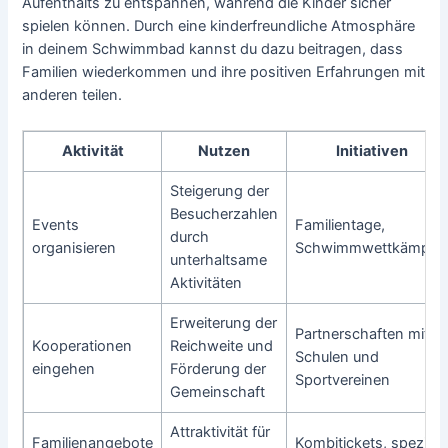
Aufenthalts zu entspannen, während die Kinder sicher
spielen können. Durch eine kinderfreundliche Atmosphäre
in deinem Schwimmbad kannst du dazu beitragen, dass
Familien wiederkommen und ihre positiven Erfahrungen mit
anderen teilen.
Aktivität
Nutzen
Initiativen
Steigerung der
Besucherzahlen
Events
Familientage,
durch
organisieren
Schwimmwettkämpfe
unterhaltsame
Aktivitäten
Erweiterung der
Partnerschaften mit
Kooperationen
Reichweite und
Schulen und
eingehen
Förderung der
Sportvereinen
Gemeinschaft
Attraktivität für
Familienangebote
Kombitickets, speziell